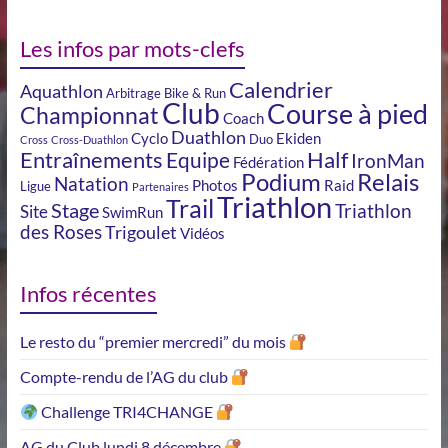
Les infos par mots-clefs
Calendrier
Aquathlon
Arbitrage
Bike & Run
Club
Course à pied
Championnat
Coach
Duathlon
Cyclo
Ekiden
Duo
Cross
Cross-Duathlon
Entraînements
Half
Equipe
IronMan
Fédération
Podium
Relais
Natation
Photos
Raid
Ligue
Partenaires
Triathlon
Trail
Stage
Triathlon
Site
SwimRun
des Roses
Trigoulet
Vidéos
Infos récentes
Le resto du “premier mercredi” du mois
Compte-rendu de l’AG du club
Challenge TRI4CHANGE
AG du Club lundi 8 décembre