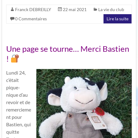
Franck DEBREILLY
22 mai 2021
La vie du club
0 Commentaires
Lire la suite
Une page se tourne… Merci Bastien
!
Lundi 24,
c’était
pique-
nique d’au
revoir et de
remercieme
nt pour
Bastien, qui
quitte