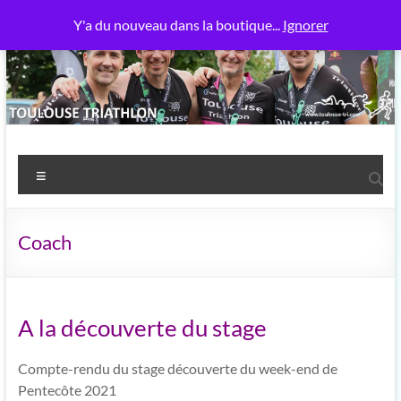
Aller
Y'a du nouveau dans la boutique...
Ignorer
au
contenu
Toulouse Triathlon
Power Meuh
Menu
Coach
A la découverte du stage
Compte-rendu du stage découverte du week-end de
Pentecôte 2021