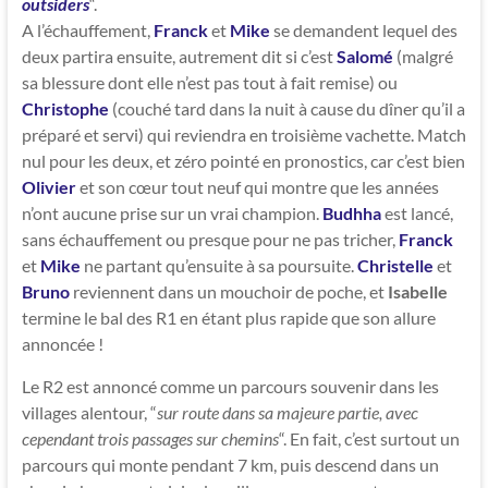
outsiders
“.
A l’échauffement,
Franck
et
Mike
se demandent lequel des
deux partira ensuite, autrement dit si c’est
Salomé
(malgré
sa blessure dont elle n’est pas tout à fait remise) ou
Christophe
(couché tard dans la nuit à cause du dîner qu’il a
préparé et servi) qui reviendra en troisième vachette. Match
nul pour les deux, et zéro pointé en pronostics, car c’est bien
Olivier
et son cœur tout neuf qui montre que les années
n’ont aucune prise sur un vrai champion.
Budhha
est lancé,
sans échauffement ou presque pour ne pas tricher,
Franck
et
Mike
ne partant qu’ensuite à sa poursuite.
Christelle
et
Bruno
reviennent dans un mouchoir de poche, et
Isabelle
termine le bal des R1 en étant plus rapide que son allure
annoncée !
Le R2 est annoncé comme un parcours souvenir dans les
villages alentour, “
sur route dans sa majeure partie, avec
cependant trois passages sur chemins
“. En fait, c’est surtout un
parcours qui monte pendant 7 km, puis descend dans un