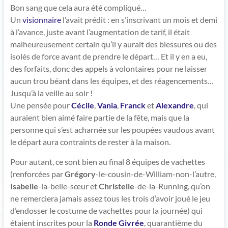
Bon sang que cela aura été compliqué…
Un
visionnaire
l’avait prédit : en s’inscrivant un mois et demi
à l’avance, juste avant l’augmentation de tarif, il était
malheureusement certain qu’il y aurait des blessures ou des
isolés de force avant de prendre le départ… Et il y en a eu,
des forfaits, donc des appels à volontaires pour ne laisser
aucun trou béant dans les équipes, et des réagencements…
Jusqu’à la veille au soir !
Une pensée pour
Cécile
,
Vania
,
Fra
n
ck
et
Alexandre
, qui
auraient bien aimé faire partie de la fête, mais que la
personne qui s’est acharnée sur les poupées vaudous avant
le départ aura contraints de rester à la maison.
Pour autant, ce sont bien au final 8 équipes de vachettes
(renforcées par
Grégory
-le-cousin-de-William-non-l’autre,
Isabelle
-la-belle-sœur et
Christelle
-de-la-Running, qu’on
ne remerciera jamais assez tous les trois d’avoir joué le jeu
d’endosser le costume de vachettes pour la journée) qui
étaient inscrites pour la
Ronde Givrée
, quarantième du