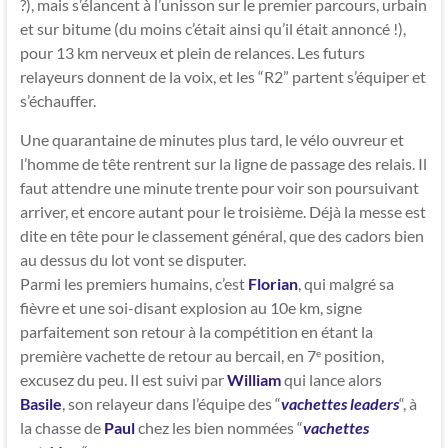
?), mais s’élancent à l’unisson sur le premier parcours, urbain
et sur bitume (du moins c’était ainsi qu’il était annoncé !),
pour 13 km nerveux et plein de relances. Les futurs
relayeurs donnent de la voix, et les “R2” partent s’équiper et
s’échauffer.
Une quarantaine de minutes plus tard, le vélo ouvreur et
l’homme de tête rentrent sur la ligne de passage des relais. Il
faut attendre une minute trente pour voir son poursuivant
arriver, et encore autant pour le troisième. Déjà la messe est
dite en tête pour le classement général, que des cadors bien
au dessus du lot vont se disputer.
Parmi les premiers humains, c’est
Florian
, qui malgré sa
fièvre et une soi-disant explosion au 10e km, signe
parfaitement son retour à la compétition en étant la
première vachette de retour au bercail, en 7
position,
e
excusez du peu. Il est suivi par
William
qui lance alors
Basile
, son relayeur dans l’équipe des “
vachettes leaders
“, à
la chasse de
Paul
chez les bien nommées “
vachettes