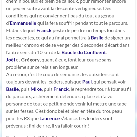
chemin boueux et plein de cailloux, pour remonter encore
un peu ensuite avant la descente vertigineuse. Des
conditions qui ne conviennent pas du tout au genou
d’
Emmanuelle
qui la fera souffrir pendant tout le parcours.
Et dans lequel
Franck
peste de perdre un temps fou dans
les descentes, ce qui au final permettra à
Basile
de signer un
meilleur chrono et de se venger des 6 secondes d’écart dans
l’autre sens du 10 km de la
Boucle du Confluent
.
Joël
et
Grégory
, quant à eux, font leur course sans
problème sur ce relais en longueur.
Au retour, c’est le coup de semonce : les outsiders sont
toujours devant les leaders, puisque
Paul
, qui pensait voir
Basile
, puis
Mike
, puis
Franck
, le reprendre tour à tour au fil
du parcours, a chèrement défendu sa place et n’a vu
personne de tout ce petit monde venir lui mettre une tape
sur les fesses. C’est donc bel et bien en tête du troupeau
pour les R3 que
Laurence
s’élance. Les leaders sont
prévenus : fini de rire, il va falloir courir !