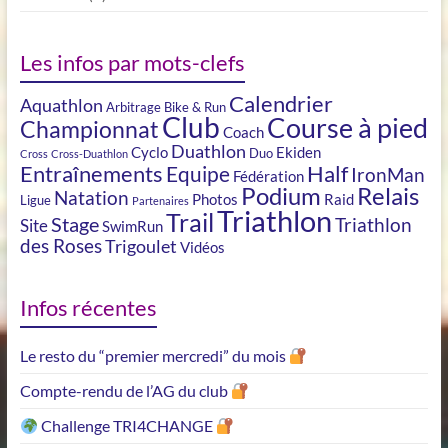
Les infos par mots-clefs
Calendrier
Aquathlon
Arbitrage
Bike & Run
Club
Course à pied
Championnat
Coach
Duathlon
Cyclo
Ekiden
Duo
Cross
Cross-Duathlon
Entraînements
Half
Equipe
IronMan
Fédération
Podium
Relais
Natation
Photos
Raid
Ligue
Partenaires
Triathlon
Trail
Stage
Triathlon
Site
SwimRun
des Roses
Trigoulet
Vidéos
Infos récentes
Le resto du “premier mercredi” du mois
Compte-rendu de l’AG du club
Challenge TRI4CHANGE