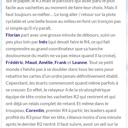
Sur le papier, le R3 était le parcours qui avait paru le plus
facile aux vachettes au moment de faire leur choix. Mais il
faut toujours se méfier… Le long aller / retour sur la piste
cyclable et une belle bosse au milieu en font un tronçon pas
si simple qu’il n’y paraît.
Florian
part avec une grosse minute de débours, suivi un
peu plus loin par
Inès
(qui devait faire le R4, ce qui fait
comprendre au grand coordinateur que sa hanche
douloureuse du matin ne va pas mieux quand il la croise),
Frédéric
,
Maud
,
Amélie
,
Frank
et
Leanne
. Tout se petit
monde s’hésite pas à se doubler dans tous les sens pour
rebattre les cartes d’un ordre jamais définitivement établi.
Cependant, les écarts commencent quand même parfois à
se creuser. En effet, le relayeur 4 de la stratosphérique
équipe de tête croise les vachettes R2 qui rentrent et qui
ont déjà un relais complet de retard. Et même dans le
troupeau,
Corentin
, premier R4 à partir, les leaders ayant
profité du R3 pour filer en tête, s’élance moins d’une minute
après le dernier R2 rentré. Il faut suivre, avoir un œil sur la