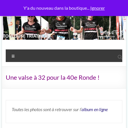
Aller
Y'a du nouveau dans la boutique...
Ignorer
au
contenu
Toulouse Triathlon
Power Meuh
Menu
Une valse à 32 pour la 40e Ronde !
Toutes les photos sont à retrouver sur l’
album en ligne