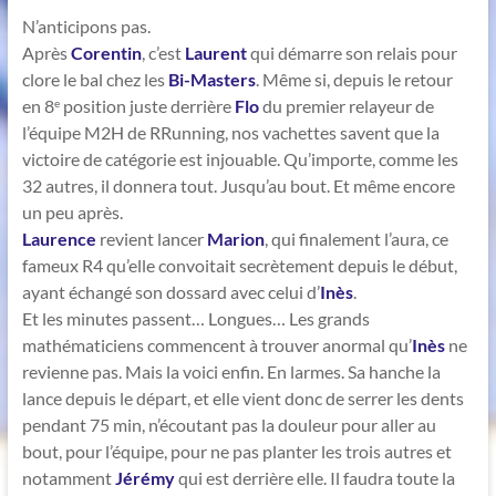
N’anticipons pas.
Après
Corentin
, c’est
Laurent
qui démarre son relais pour
clore le bal chez les
Bi-Masters
. Même si, depuis le retour
en 8
position juste derrière
Flo
du premier relayeur de
e
l’équipe M2H de RRunning, nos vachettes savent que la
victoire de catégorie est injouable. Qu’importe, comme les
32 autres, il donnera tout. Jusqu’au bout. Et même encore
un peu après.
Laurence
revient lancer
Marion
, qui finalement l’aura, ce
fameux R4 qu’elle convoitait secrètement depuis le début,
ayant échangé son dossard avec celui d’
Inès
.
Et les minutes passent… Longues… Les grands
mathématiciens commencent à trouver anormal qu’
Inès
ne
revienne pas. Mais la voici enfin. En larmes. Sa hanche la
lance depuis le départ, et elle vient donc de serrer les dents
pendant 75 min, n’écoutant pas la douleur pour aller au
bout, pour l’équipe, pour ne pas planter les trois autres et
notamment
Jérémy
qui est derrière elle. Il faudra toute la