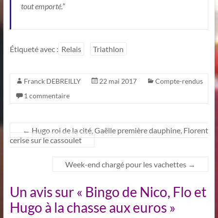
tout emporté.”
Étiqueté avec :
Relais
Triathlon
Franck DEBREILLY
22 mai 2017
Compte-rendus
1 commentaire
←
Hugo roi de la cité, Gaëlle première dauphine, Florent
cerise sur le cassoulet
Week-end chargé pour les vachettes
→
Un avis sur «
Bingo de Nico, Flo et
Hugo à la chasse aux euros
»