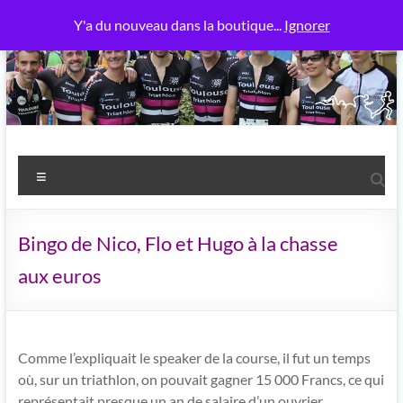
Aller
Y'a du nouveau dans la boutique...
Ignorer
au
contenu
Toulouse Triathlon
Power Meuh
Menu
Bingo de Nico, Flo et Hugo à la chasse
aux euros
Comme l’expliquait le speaker de la course, il fut un temps
où, sur un triathlon, on pouvait gagner 15 000 Francs, ce qui
représentait presque un an de salaire d’un ouvrier.