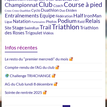
Club
Course à pied
Championnat
Coach
Duathlon
Cyclo
Ekiden
Duo
Cross
Cross-Duathlon
Entraînements
Half
Equipe
IronMan
Fédération
Podium
Relais
Natation
Photos
Raid
Ligue
Partenaires
Triathlon
Trail
Stage
Triathlon
Site
SwimRun
des Roses
Trigoulet
Vidéos
Infos récentes
Le resto du “premier mercredi” du mois
Compte-rendu de l’AG du club
Challenge TRI4CHANGE
AG du Club lundi 8 décembre
Soirée de rentrée 2025