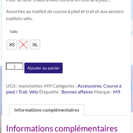
initial
actuel
était :
est :
Assorties au maillot de course à pied et trail et aux anciens
35€.
15€.
maillots vélo.
Taille
XS
L
XL
quantité
Ajouter au panier
de
Manchettes
UGS :
manchettes-M9
Catégories :
Accessoires
,
Course à
pied / Trail
,
Vélo
Étiquette :
Bonnes affaires
Marque :
M9
Informations complémentaires
Informations complémentaires