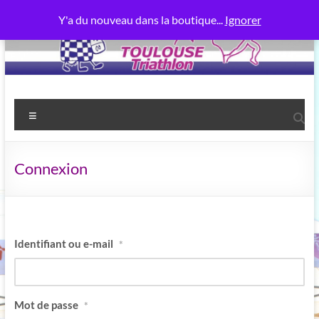
Aller
Y'a du nouveau dans la boutique...
Ignorer
au
contenu
Toulouse Triathlon
Power Meuh
Menu
Connexion
Identifiant ou e-mail
*
Mot de passe
*